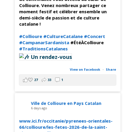
Collioure. Venez nombreux partager ce
moment festif et célébrer ensemble un
demi-siècle de passion et de culture
catalane !
#Collioure
#CultureCatalane
#Concert
#CampanarSardanista
#ÉtéÀCollioure
#TraditionsCatalanes
View on Facebook
·
Share
27
33
1
Ville de Collioure en Pays Catalan
6 days ago
www.ici.fr/occitanie/pyrenees-orientales-
66/collioure/les-fetes-2026-de-la-saint-