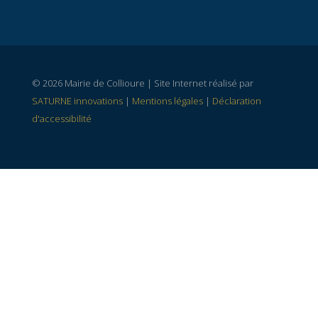
© 2026 Mairie de Collioure | Site Internet réalisé par
SATURNE innovations
|
Mentions légales
|
Déclaration
d'accessibilité