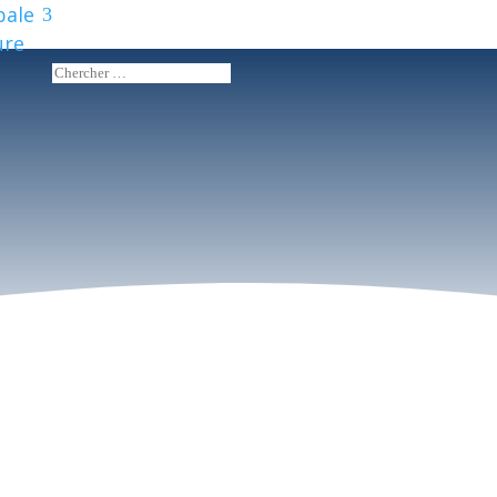
pale
ure