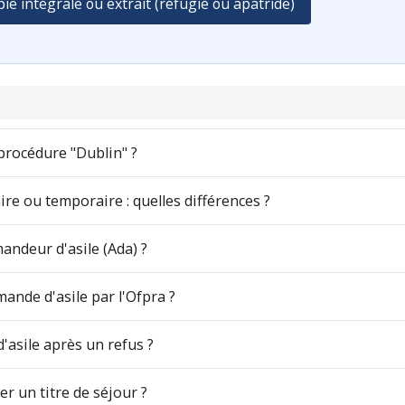
ie intégrale ou extrait (réfugié ou apatride)
procédure "Dublin" ?
ire ou temporaire : quelles différences ?
andeur d'asile (Ada) ?
mande d'asile par l'Ofpra ?
'asile après un refus ?
r un titre de séjour ?