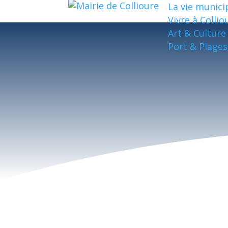
La vie munici
Vivre à Collio
Art & Culture
Port & Plages