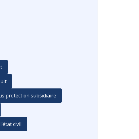
it
uit
ous protection subsidiaire
état civil