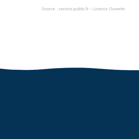
Source :
service-public.fr
–
Licence Ouverte
.