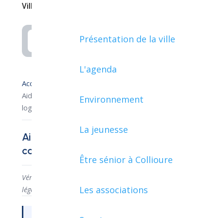
Ville de Collioure
Présentation de la ville
Rechercher
L'agenda
Accueil démarches
›
Aide pour le dépôt de garantie ou la caution d'un
Environnement
logement en location
La jeunesse
Aide pour le dépôt de garantie ou la
caution d'un logement en location
Être sénior à Collioure
Vérifié le
11/09/2023
— Direction de l'information
Les associations
légale et administrative