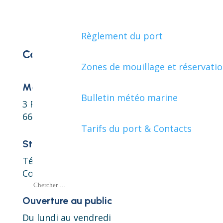
Règlement du port
Contact
Zones de mouillage et réservati
Mairie de Collioure
Bulletin météo marine
3 Rue de la République
66190 Collioure
Tarifs du port & Contacts
Standard
Téléphone : 04 68 82 05 66
Courriel :
contact@collioure.fr
Ouverture au public
Du lundi au vendredi