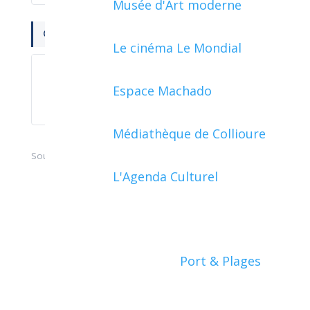
Musée d'Art moderne
QUESTIONS ? RÉPONSES !
Le cinéma Le Mondial
Quelle aide apporte le Fonds de
Espace Machado
solidarité pour le logement (FSL) ?
Médiathèque de Collioure
Source :
service-public.fr
–
Licence Ouverte
.
L'Agenda Culturel
Port & Plages