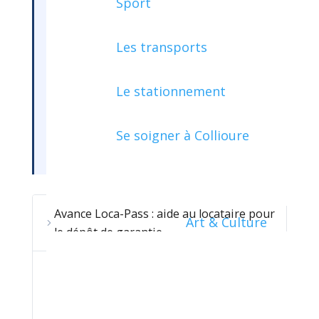
Sport
Des aides peuvent être attribuées pour
financer les dépenses de logement.
D'un part, l'avance Loca-pass permet
Les transports
de financer le dépôt de garantie exigé
lors de la signature du bail. D'autre
Le stationnement
part, la garantie Visale qui permet de
financer les impayés de loyers et
Se soigner à Collioure
charges (caution).
Avance Loca-Pass : aide au locataire pour
Art & Culture
le dépôt de garantie
Garantie Visale : caution pour le
locataire (impayés et dégradations)