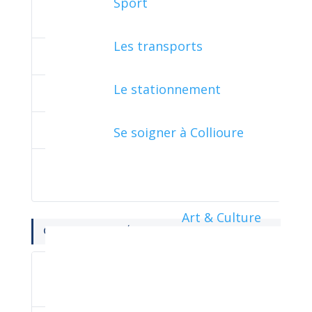
Smic (salaire minimum
Sport
interprofessionnel de croissance)
Les transports
Paiement du salaire
Le stationnement
Fiche de paie
Cotisations salariales
Se soigner à Collioure
Remboursement des frais de transport
Art & Culture
QUESTIONS ? RÉPONSES !
La prime d'ancienneté est-elle
obligatoire ?