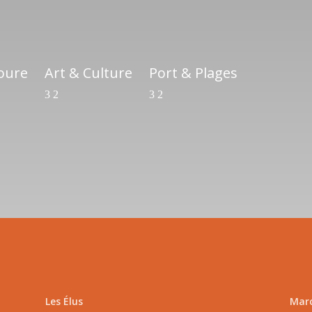
ioure
Art & Culture
Port & Plages
Les Élus
Marc