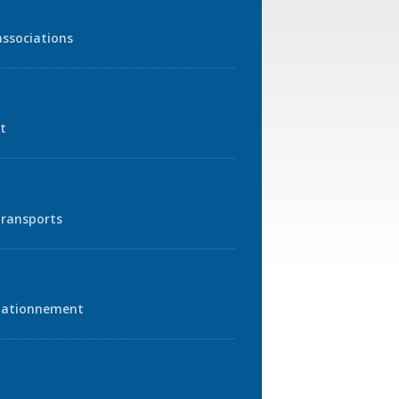
associations
t
transports
tationnement