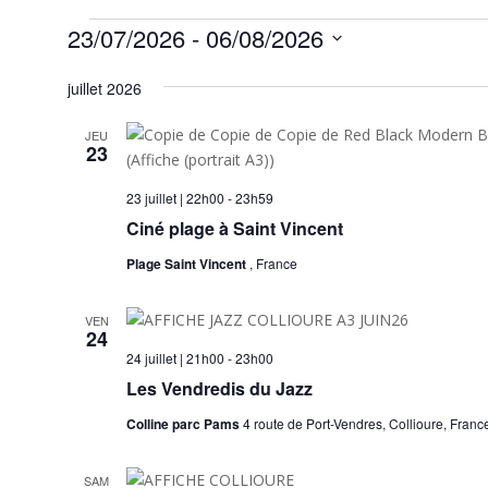
Évènements
23/07/2026
 - 
06/08/2026
Sélectionnez
juillet 2026
une
date.
JEU
23
23 juillet | 22h00
-
23h59
Ciné plage à Saint Vincent
Plage Saint Vincent
, France
VEN
24
24 juillet | 21h00
-
23h00
Les Vendredis du Jazz
Colline parc Pams
4 route de Port-Vendres, Collioure, Franc
SAM