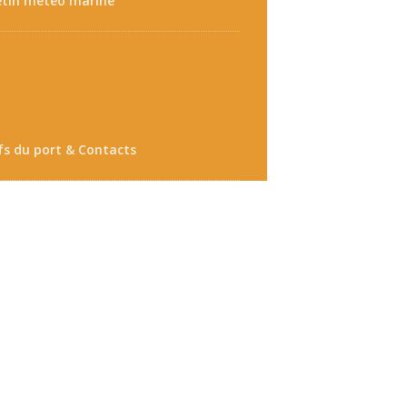
etin météo marine
fs du port & Contacts