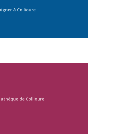
oigner à Collioure
athèque de Collioure