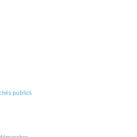
chés publics
 démarches