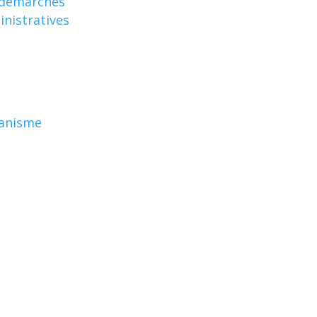
 démarches
nistratives
anisme