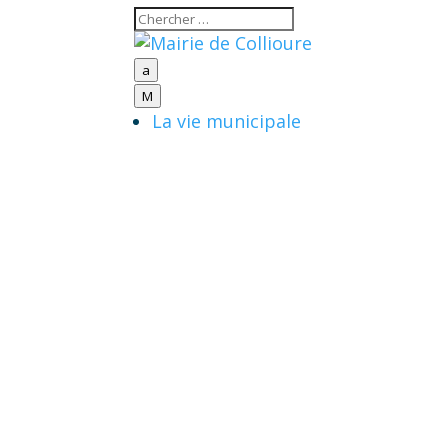
a
M
La vie municipale