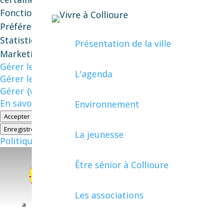
Fonctionnel
Fonctionnel
Toujours activé
Préférences
Préférences
Statistiques
Statistiques
Présentation de la ville
Marketing
Marketing
Gérer les options
L'agenda
Gérer les services
Gérer {vendor_count} fournisseurs
En savoir plus sur ces finalités
Environnement
Accepter
Refuser
Voir les préférences
Voir les préférences
Enregistrer les préférences
La jeunesse
Politique de cookies
Être sénior à Collioure
Les associations
a