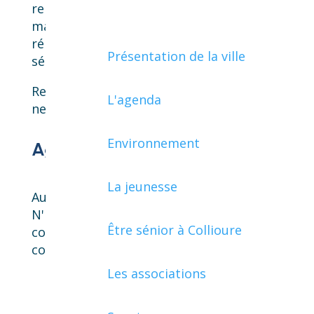
rencontres intergénérationnelles, la
mairie œuvre au quotidien pour
répondre aux besoins et aux envies des
Présentation de la ville
séniors colliourencs.
Restez connectés à cette rubrique pour
L'agenda
ne rien manquer !
Environnement
Agenda Séniors
La jeunesse
Aucune information pour l'instant.
N'hésitez pas à revenir régulièrement
Être sénior à Collioure
consulter cette page pour rester au
courant des événements.
Les associations