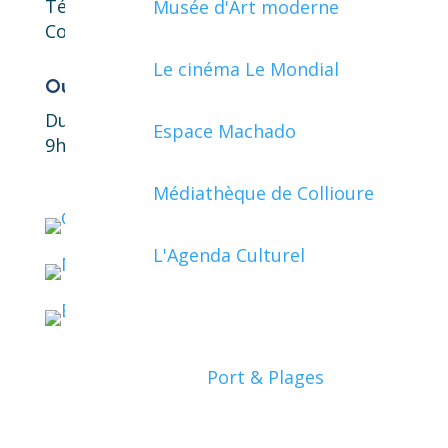
Téléphone : 04 68 82 05 66
Musée d'Art moderne
Courriel :
contact@collioure.fr
Le cinéma Le Mondial
Ouverture au public
Du lundi au vendredi
Espace Machado
9h00-12h00 et 14h00-17h00
Médiathèque de Collioure
L'Agenda Culturel
Port & Plages