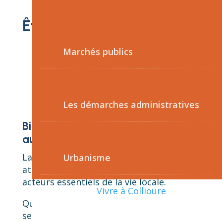
Être sénior à Collioure
Marchés publics
Les démarches administratives
Bienvenue dans l’espace dédié
aux séniors
La commune de Collioure accorde une
Urbanisme
attention particulière à ses aînés,
acteurs essentiels de la vie locale.
Vivre à Collioure
Qu’il s’agisse d’activités culturelles, de
services d’accompagnement, ou de