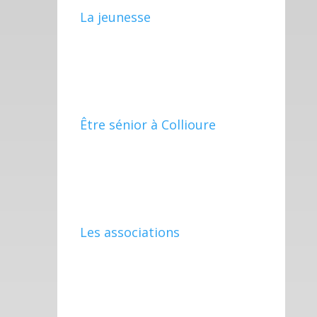
La jeunesse
Être sénior à Collioure
Les associations