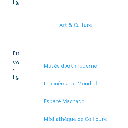
ligne, cliquez ici !
Art & Culture
Professionnels
Vous êtes un professionnel et vous
Musée d'Art moderne
souhaitez accéder à vos démarches en
ligne, cliquez ici !
Le cinéma Le Mondial
Espace Machado
Médiathèque de Collioure