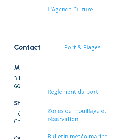
L'Agenda Culturel
Contact
Port & Plages
Mairie de Collioure
3 Rue de la République
66190 Collioure
Règlement du port
Standard
Zones de mouillage et
Téléphone : 04 68 82 05 66
réservation
Courriel :
contact@collioure.fr
Bulletin météo marine
Ouverture au public