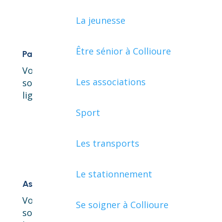
La jeunesse
Être sénior à Collioure
Particuliers
Vous êtes un particuliers et vous
Les associations
souhaitez accéder à vos démarches en
ligne, cliquez ici !
Sport
Les transports
Le stationnement
Associations
Vous êtes une association et vous
Se soigner à Collioure
souhaitez accéder à vos démarches en