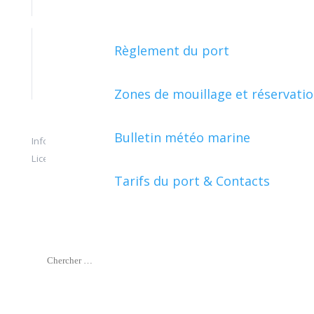
Règlement du port
ÉTAPES DE VIE
Zones de mouillage et réservati
Bulletin météo marine
Informations issues de
service-public.fr
– Données sous
Licence Ouverte
.
Tarifs du port & Contacts