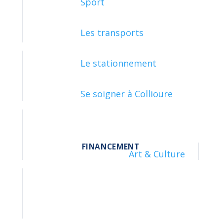
Sport
DIFFICULTÉS FINANCIÈRES
Les transports
Le stationnement
ENVIRONNEMENT
Se soigner à Collioure
FINANCEMENT
Art & Culture
FISCALITÉ