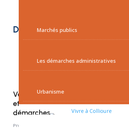
Démarches Professionnels
Marchés publics
Les démarches administratives
Urbanisme
Vos droits
et
Vivre à Collioure
démarches
Professionnels