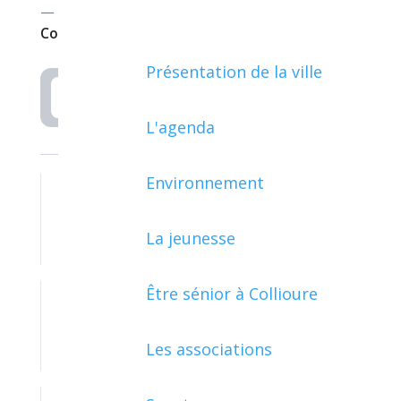
—
Ville de
Collioure
Présentation de la ville
Rechercher
L'agenda
Environnement
La jeunesse
BAUX
Être sénior à Collioure
COMPTABILITÉ - FACTURATION
Les associations