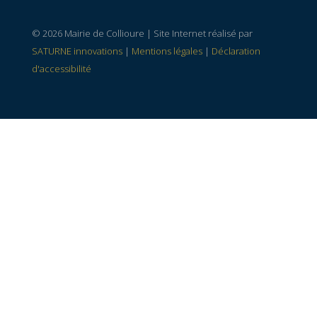
© 2026 Mairie de Collioure | Site Internet réalisé par
SATURNE innovations
|
Mentions légales
|
Déclaration
d'accessibilité