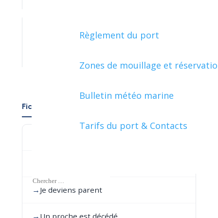
Règlement du port
ÉTRANGER - EUROPE
Zones de mouillage et réservati
Bulletin météo marine
Fiches pratiques par événement de vie
Tarifs du port & Contacts
→
Je déménage en France
→
Je pars de chez mes parents
→
Je deviens parent
→
Un proche est décédé