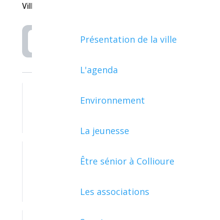
Ville de Collioure
Présentation de la ville
Rechercher
L'agenda
Environnement
ARGENT - IMPÔTS - CONSOMMATION
La jeunesse
Être sénior à Collioure
ASSOCIATIONS, FONDATIONS ET
FONDS DE DOTATION
Les associations