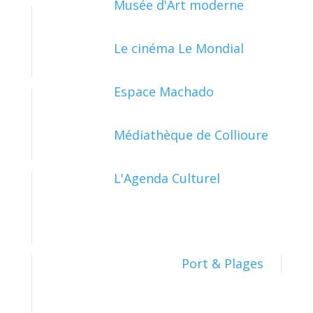
Musée d'Art moderne
Le cinéma Le Mondial
PAPIERS - CITOYENNETÉ - ÉLECTIONS
Espace Machado
Médiathèque de Collioure
SOCIAL - SANTÉ
L'Agenda Culturel
TRANSPORTS - MOBILITÉ
Port & Plages
TRAVAIL - FORMATION