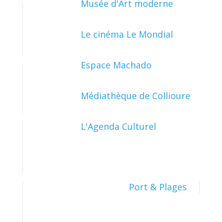
Musée d'Art moderne
Le cinéma Le Mondial
PAPIERS - CITOYENNETÉ - ÉLECTIONS
Espace Machado
Médiathèque de Collioure
SOCIAL - SANTÉ
L'Agenda Culturel
TRANSPORTS - MOBILITÉ
Port & Plages
TRAVAIL - FORMATION