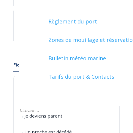
Règlement du port
ÉTRANGER - EUROPE
Zones de mouillage et réservati
Bulletin météo marine
Fiches pratiques par événement de vie
Tarifs du port & Contacts
→
Je déménage en France
→
Je pars de chez mes parents
→
Je deviens parent
→
Un proche est décédé