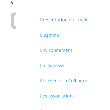
Ville de Collioure
Présentation de la ville
Rechercher
L'agenda
Environnement
ARGENT - IMPÔTS - CONSOMMATION
La jeunesse
Être sénior à Collioure
ASSOCIATIONS, FONDATIONS ET
FONDS DE DOTATION
Les associations