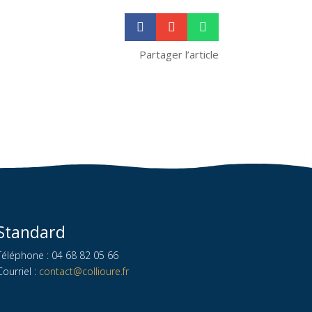



Partager l’article
Standard
Téléphone : 04 68 82 05 66
Courriel :
contact@collioure.fr