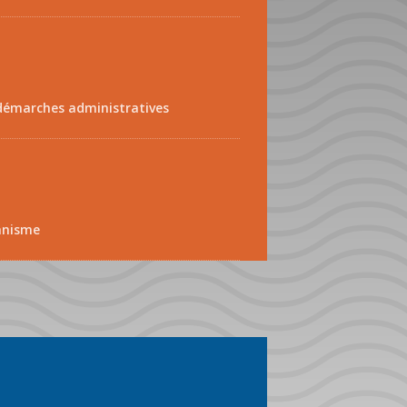
démarches administratives
anisme