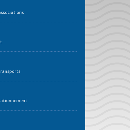
associations
t
transports
tationnement