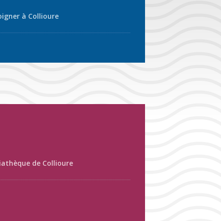
oigner à Collioure
athèque de Collioure