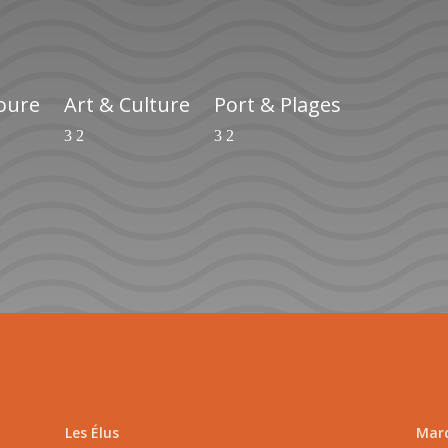
ioure
Art & Culture
Port & Plages
Les Élus
Marc