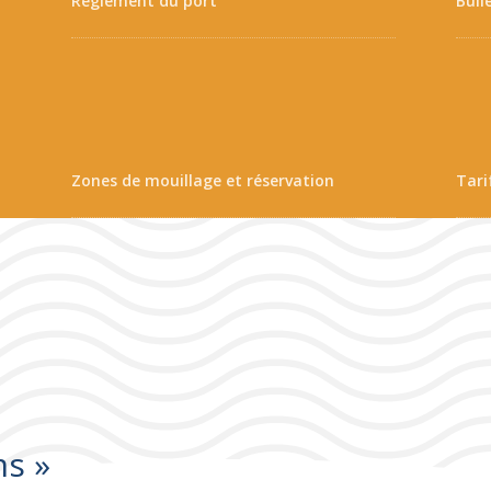
Règlement du port
Bull
Zones de mouillage et réservation
Tari
ms »