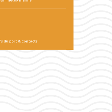
etin météo marine
fs du port & Contacts