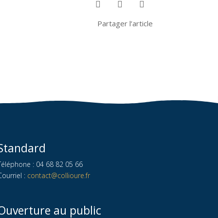



Partager l’article
Standard
Téléphone : 04 68 82 05 66
Courriel :
contact@collioure.fr
Ouverture au public