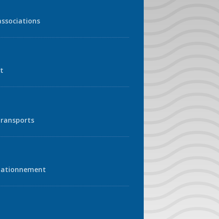
associations
t
transports
tationnement