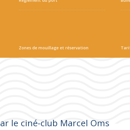
Règlement du port
Bull
Zones de mouillage et réservation
Tari
par le ciné-club Marcel Oms