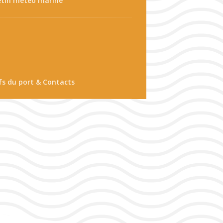
etin météo marine
fs du port & Contacts