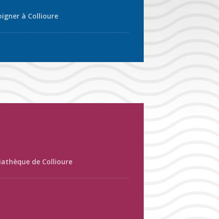
oigner à Collioure
athèque de Collioure