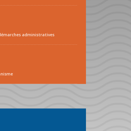
démarches administratives
anisme