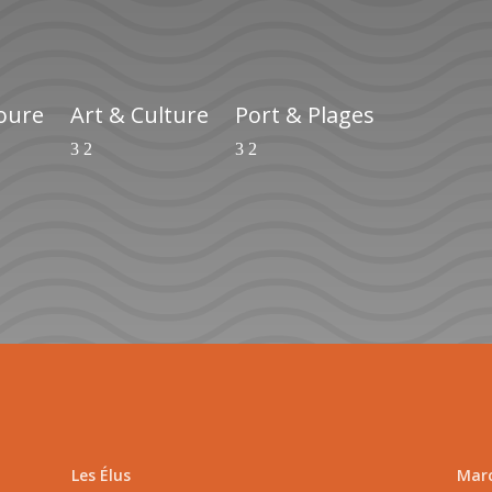
ioure
Art & Culture
Port & Plages
Les Élus
Marc