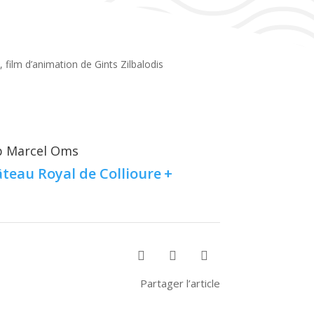
lub Marcel Oms
u
, film d’animation de Gints Zilbalodis
lub Marcel Oms
teau Royal de Collioure
+



Partager l’article