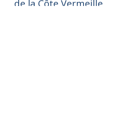
de la Côte Vermeille
Concert de fin d’année de l’école de
Musique de la Côte Vermeille
Concert de fin d’année de l’école de
Musique de la Côte Vermeille
16 juin 2026
19h30 - 23h00
Centre
Culturel de Collioure
+ Google Map
Retour