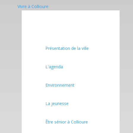
Vivre à Collioure
Présentation de la ville
L'agenda
Environnement
La jeunesse
Être sénior à Collioure