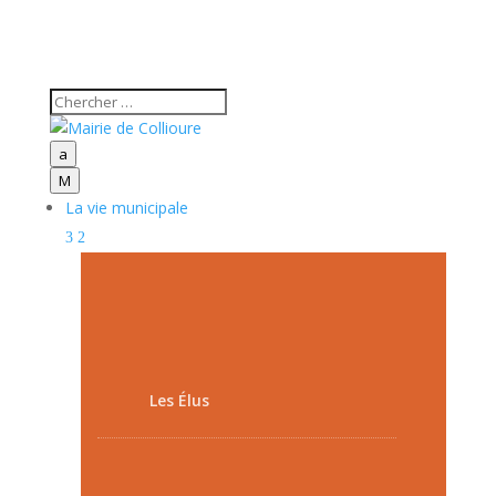
a
M
La vie municipale
Les Élus