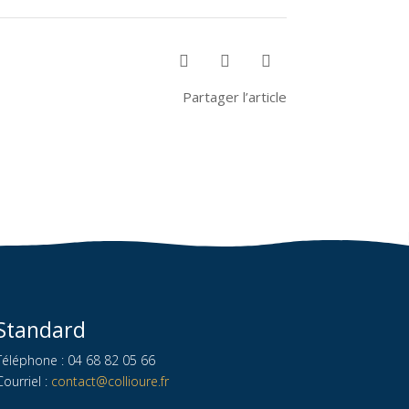



Partager l’article
Standard
Téléphone : 04 68 82 05 66
Courriel :
contact@collioure.fr