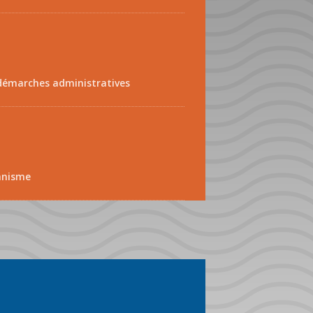
démarches administratives
anisme