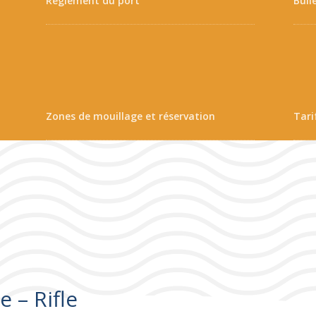
Règlement du port
Bull
Zones de mouillage et réservation
Tari
e – Rifle