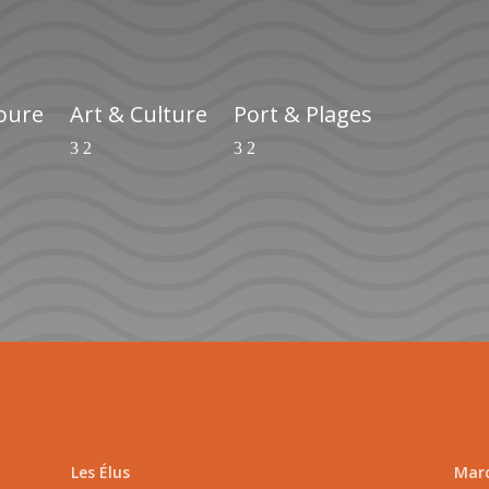
ioure
Art & Culture
Port & Plages
Les Élus
Marc