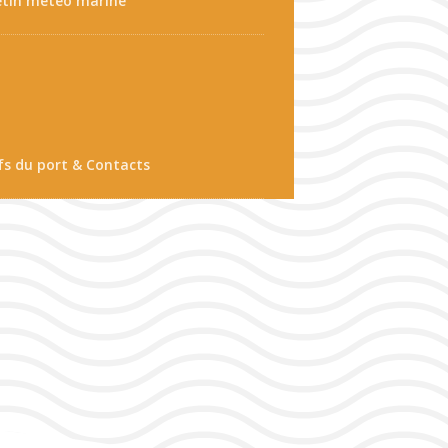
etin météo marine
fs du port & Contacts