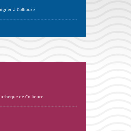
oigner à Collioure
athèque de Collioure