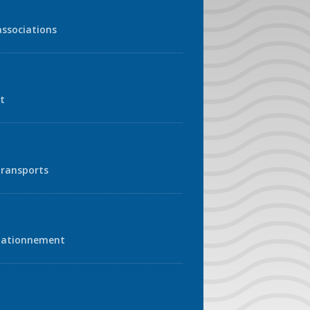
associations
t
transports
tationnement