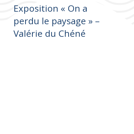
Exposition « On a
perdu le paysage » –
Valérie du Chéné
Exposition « On a perdu le paysage » –
Valérie du Chéné
Galerie du Tenyidor / 20 juin au 27 septembre 2026
10 rue de la prud’homie 66190 Collioure
Une expo hors des murs – Musée d’Art moderne de
Collioure
Exposition « On a perdu le paysage » –