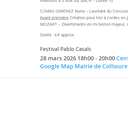
Invention à 3 voix sur BACH – Durée 10’
COMAS GIMENEZ Nuria – Lauréate du Concour
Avant-première
Création pour trio à cordes en 
MOZART – Divertimento en mi bémol majeur, K
Durée : 64’ approx.
Festival Pablo Casals
28 mars 2026
18h00 - 20h00
Cent
Google Map
Mairie de Collioure