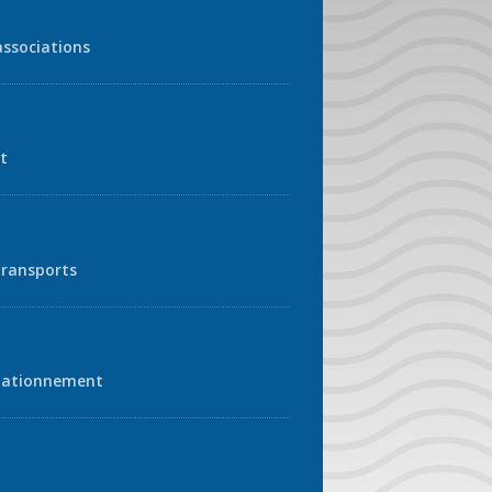
associations
t
transports
tationnement