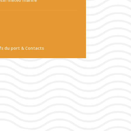
etin météo marine
fs du port & Contacts