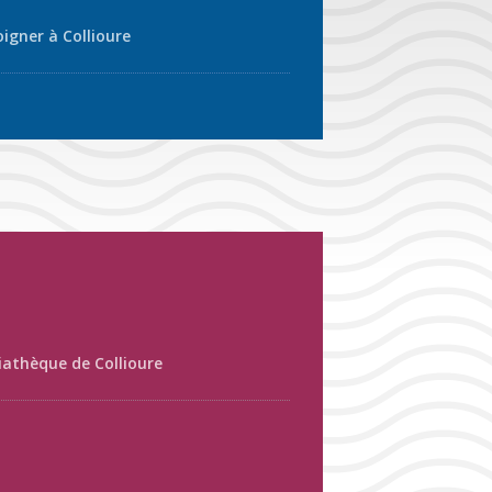
oigner à Collioure
athèque de Collioure