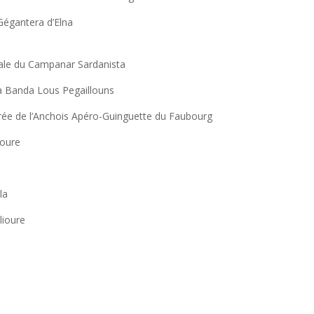
Gégantera d’Elna
rale du Campanar Sardanista
la Banda Lous Pegaillouns
rée de l’Anchois Apéro-Guinguette du Faubourg
ioure
la
lioure