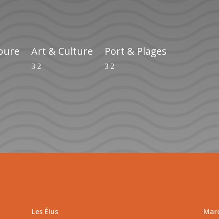
ioure
Art & Culture
Port & Plages
Les Élus
Marc