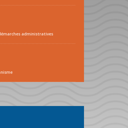
démarches administratives
anisme