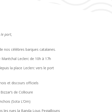
le port,
 de nos célèbres barques catalanes.
e Maréchal Leclerc de 10h à 17h
puis la place Leclerc vers le port
hois et discours officiels
Bizzar’s de Collioure
anchois (Sota L’Om)
s les rues la Banda Lous Pegaillouns