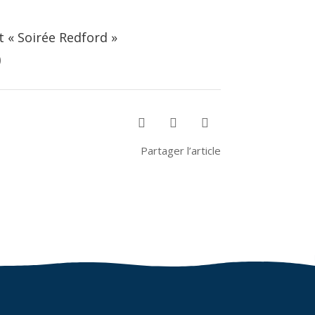
 « Soirée Redford »
0



Partager l’article