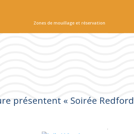
Zones de mouillage et réservation
ure présentent « Soirée Redford
Les bobines de Collioure présentent