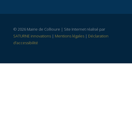
© 2026 Mairie de Collioure | Site Internet réalisé par
SATURNE innovations
|
Mentions légales
|
Déclaration
d'accessibilité