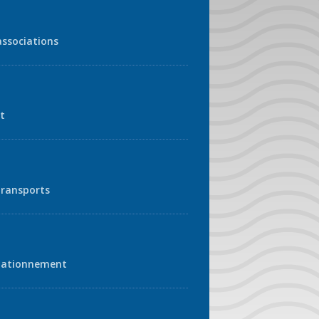
associations
t
transports
tationnement