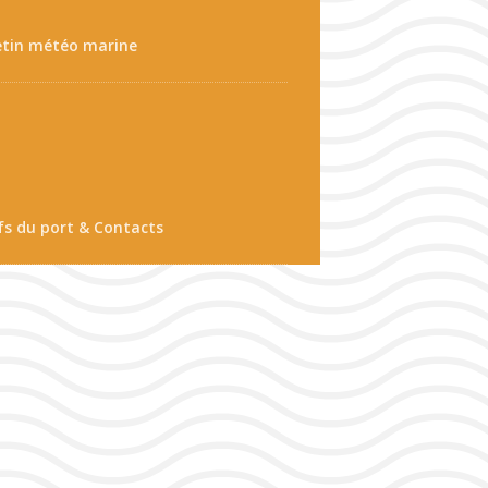
etin météo marine
fs du port & Contacts