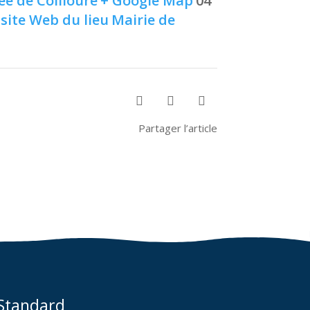
e de Collioure
+ Google Map
04
 site Web du lieu
Mairie de



Partager l’article
Standard