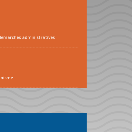
démarches administratives
anisme