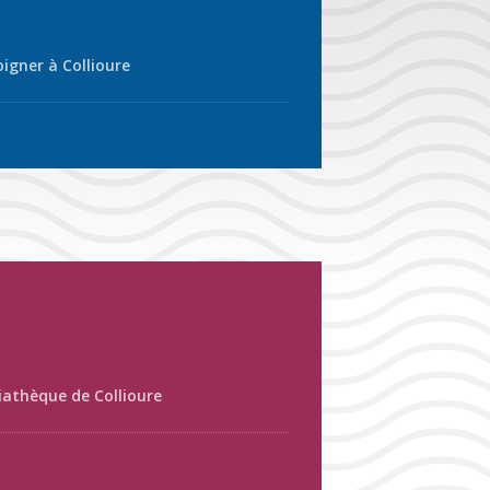
oigner à Collioure
athèque de Collioure