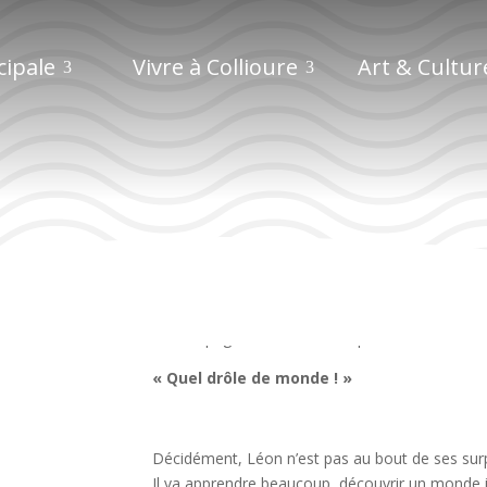
cipale
Vivre à Collioure
Art & Cultur
La compagnie La Truculente présente le Kamish
« Quel drôle de monde ! »
Décidément, Léon n’est pas au bout de ses sur
Il va apprendre beaucoup, découvrir un monde i