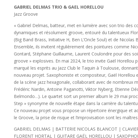
GABRIEL DELMAS TRIO & GAEL HORELLOU
Jazz Groove
« Gabriel Delmas, batteur, met en lumière avec son trio des 
dynamiques et résolument groove, entouré du talentueux Flore
(Big Band Brass, Initiative H, Ben L’Oncle Soul) et de Nicolas B
Ensemble, ils invitent régulièrement des pointures comme Nic
Gontard, Stéphane Guillaume, Laurent Coulondre pour des soi
groove » explosives. En mai 2024, le trio invite Gaël Horellou 
marqué les esprits au Jazz Club le Taquin à Toulouse, donnant
nouveau projet. Saxophoniste et compositeur, Gaël Horellou 
de la scène jazz hexagonale, collaborant avec de nombreux mu
Frédéric Nardin, Antoine Paganotti, Viktor Nyberg, Etienne Déc
Belmondo…). Le quartet sort un premier album le 29 mai pr
Step » synonyme de nouvelle étape dans la carrière du talent
Ce nouveau projet vous propose un répertoire énergique et ac
le Groove, la prise de risque et l’improvisation sont les maître
GABRIEL DELMAS | BATTERIE NICOLAS BLANCOT | CLAVIE
FLORENT HORTAL | GUITARE GAËL HORELLOU | SAXOPHO