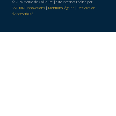
© 2026 Mairie de Collioure | Site Internet réalisé par
SATURNE innovations
|
Mentions légales
|
Déclaration
d'accessibilité