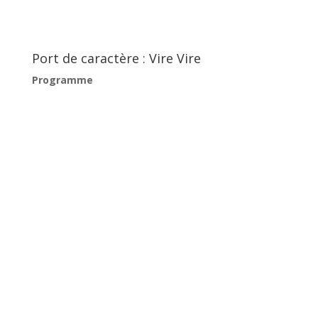
Port de caractère : Vire Vire
Programme
Samedi 6 septembre
9h30
→ Accueil des participants
10h00
→ Amarrage des barques sur la
Plage du
Boramar
11h00
→ Départ du Vire-Vire le long de la
Côte
Vermeille
19h00
→ Sur le port :
Discours officiel de
Monsieur le Maire
Interventions des
Présidents de Patrimoine
Maritime Colliourenc
et de l’
Ufana