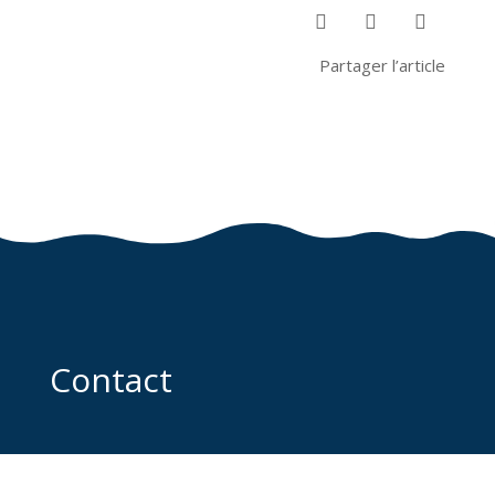



Partager l’article
Contact
Mairie de Collioure