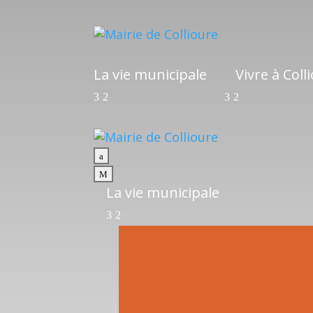
La vie municipale
Vivre à Coll
a
M
La vie municipale