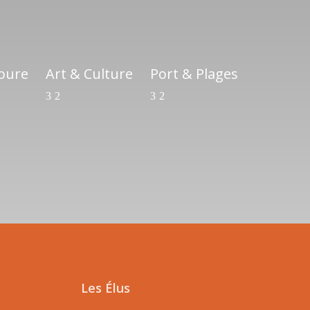
ioure
Art & Culture
Port & Plages
Les Élus