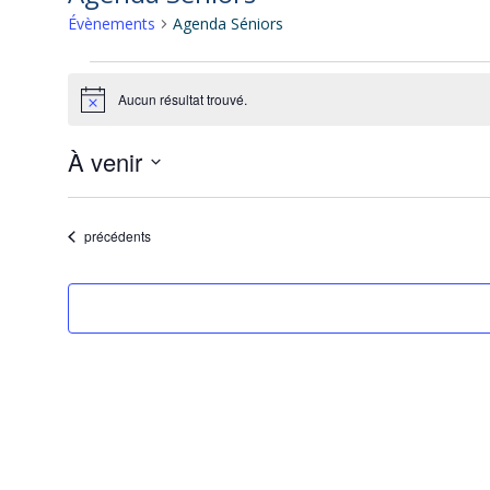
Évènements
Agenda Séniors
Évènements
Aucun résultat trouvé.
Notice
À venir
Sélectionnez
une
Évènements
précédents
date.