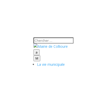
a
M
La vie municipale