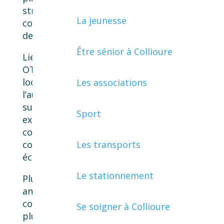
structure aménagée pour accueillir
La jeunesse
comme il se doit
un office du tourisme
de 1ère catégorie moderne et attractif.
Être sénior à Collioure
Lieu d’échanges et de culture, le nouvel
OT réaménagé
offrira à nos visiteurs des
locaux accueillants valorisant
Les associations
l’authenticité colliourencque, et
susceptibles de proposer des
Sport
expériences diverses. Outre la
communication touristique, la
configuration future permettra aussi des
Les transports
échanges interactifs et humains.
Le stationnement
Plus moderne, et en même temps plus
ancré dans la tradition catalane et
colliourencque, plus ergonomique et
Se soigner à Collioure
plus central, le nouvel établissement