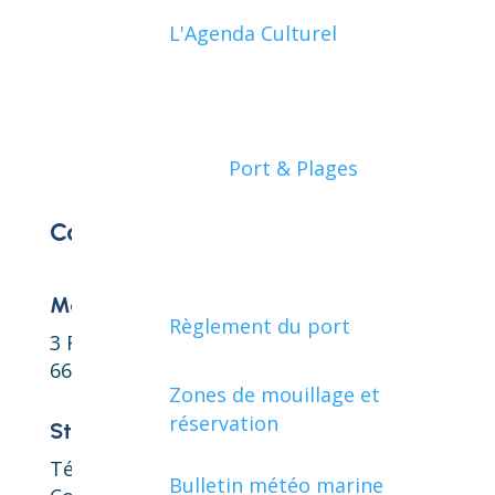
L'Agenda Culturel
Port & Plages
Contact
Mairie de Collioure
Règlement du port
3 Rue de la République
66190 Collioure
Zones de mouillage et
réservation
Standard
Téléphone : 04 68 82 05 66
Bulletin météo marine