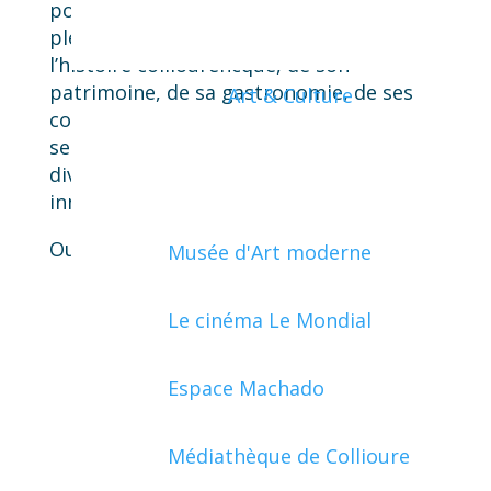
pourra jouer auprès des touristes,
pleinement son rôle d’ambassadeur de
l’histoire colliourencque, de son
patrimoine, de sa gastronomie, de ses
Art & Culture
coutumes, de son paysage…sans oublier
ses manifestations ludiques,
divertissantes, traditionnelles ou
innovantes.
Ouverture prévue en juin 2025
Musée d'Art moderne
Le cinéma Le Mondial
VOIR TOUS LES PROJETS
Espace Machado
Médiathèque de Collioure