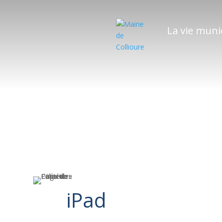
La vie muni
iPad