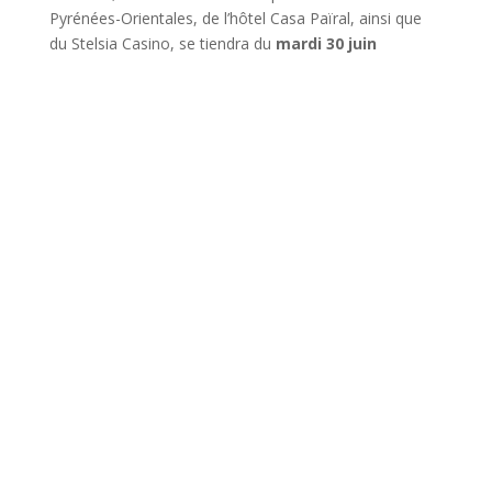
Pyrénées-Orientales, de l’hôtel Casa Païral, ainsi que
du Stelsia Casino, se tiendra du
mardi 30 juin
au
dimanche 5 juillet 2026.
Le Concours international de Piano
C’est l’un des points forts de cette manifestation. A
cette occasion, des
jeunes pianistes
(moins de 26
ans), venus du monde entier viendront se mesurer, du
mercredi 1er juillet au vendredi 3 juillet à 16
heures
au centre culturel dans une joute amicale pour
tenter de remporter le Grand Prix Alain Marinaro.
Au jury
, 5 professionnels de haut niveau :
Daniel
Tosi
, président, compositeur, chef d’orchestre et
ancien directeur du Conservatoire de Perpignan,
Philippe Cassard
(
pianiste de renommée
internationale et producteur à France Musique)
,
Marta
Zabaletta
(pianiste espagnole, directrice de l’Academia
Marshall de Barcelone)
,
Paul Lay
(Pianiste français,