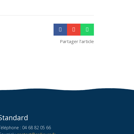



Partager l’article
Standard
Téléphone : 04 68 82 05 66