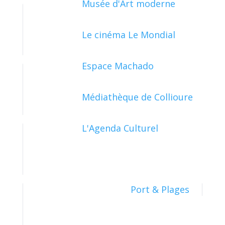
Musée d'Art moderne
Le cinéma Le Mondial
PAPIERS - CITOYENNETÉ - ÉLECTIONS
Espace Machado
Médiathèque de Collioure
SOCIAL - SANTÉ
L'Agenda Culturel
TRANSPORTS - MOBILITÉ
Port & Plages
TRAVAIL - FORMATION