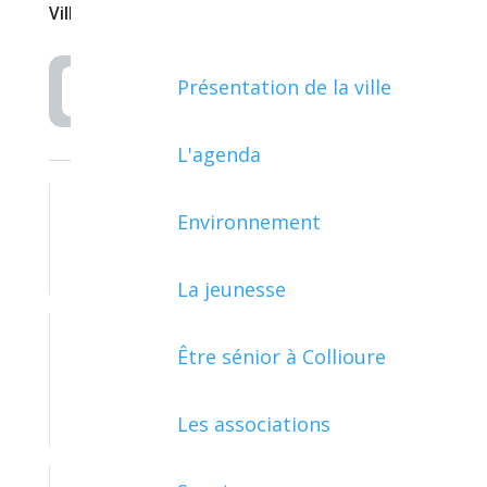
Ville de Collioure
Présentation de la ville
Rechercher
L'agenda
Environnement
ARGENT - IMPÔTS - CONSOMMATION
La jeunesse
Être sénior à Collioure
ASSOCIATIONS, FONDATIONS ET
FONDS DE DOTATION
Les associations