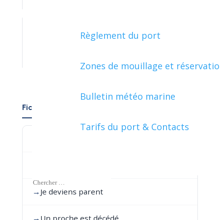
Règlement du port
ÉTRANGER - EUROPE
Zones de mouillage et réservati
Bulletin météo marine
Fiches pratiques par événement de vie
Tarifs du port & Contacts
→
Je déménage en France
→
Je pars de chez mes parents
→
Je deviens parent
→
Un proche est décédé