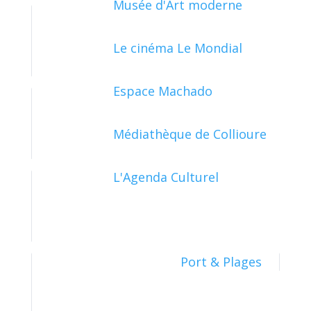
Musée d'Art moderne
Le cinéma Le Mondial
PAPIERS - CITOYENNETÉ - ÉLECTIONS
Espace Machado
Médiathèque de Collioure
SOCIAL - SANTÉ
L'Agenda Culturel
TRANSPORTS - MOBILITÉ
Port & Plages
TRAVAIL - FORMATION