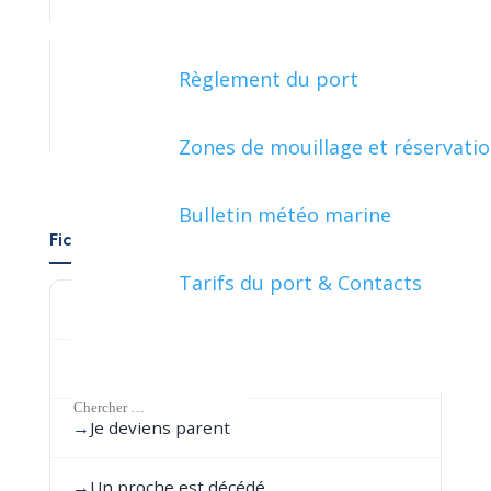
Règlement du port
ÉTRANGER - EUROPE
Zones de mouillage et réservati
Bulletin météo marine
Fiches pratiques par événement de vie
Tarifs du port & Contacts
→
Je déménage en France
→
Je pars de chez mes parents
→
Je deviens parent
→
Un proche est décédé