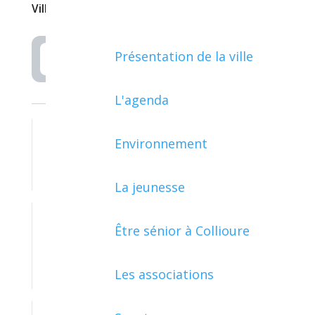
Ville de Collioure
Présentation de la ville
Rechercher
L'agenda
Environnement
ARGENT - IMPÔTS - CONSOMMATION
La jeunesse
Être sénior à Collioure
ASSOCIATIONS, FONDATIONS ET
FONDS DE DOTATION
Les associations