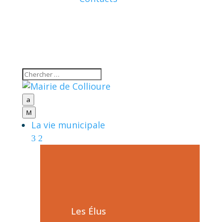
a
M
La vie municipale
Les Élus